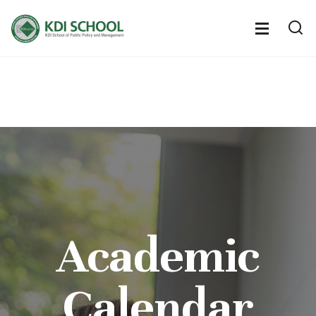
전
체
전
열
체
메
기
메
뉴
뉴
열
기
Academic
Calendar