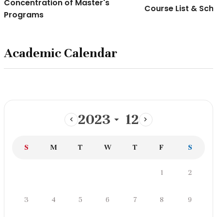
Concentration of Master's
Course List & Sch
Programs
Academic Calendar
2023
12
이
다
전
음
일
월
화
수
목
금
토
S
M
T
W
T
F
S
달
달
학
금
토
1
2
사
일
월
화
수
목
일
정
일
월
화
수
목
금
토
3
4
5
6
7
8
9
스
케