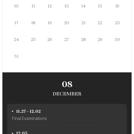
쥴
일
월
화
수
목
금
토
10
11
12
13
14
15
16
일
월
화
수
목
금
토
17
18
19
20
21
22
23
일
월
화
수
목
금
토
24
25
26
27
28
29
30
일
31
월
화
수
목
금
토
08
DECEMBER
11.27 ~ 12.02
Final Examinations
12.05