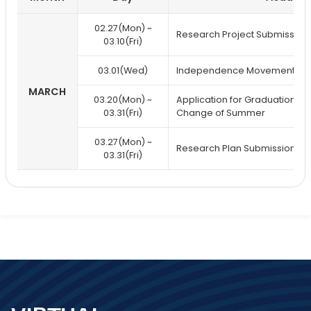
Annual
02.27(Mon) ~
schedule
Research Project Submission
03.10(Fri)
03.01(Wed)
Independence Movement Da
MARCH
03.20(Mon) ~
Application for Graduation / 
03.31(Fri)
Change of Summer
03.27(Mon) ~
Research Plan Submission
03.31(Fri)
footer