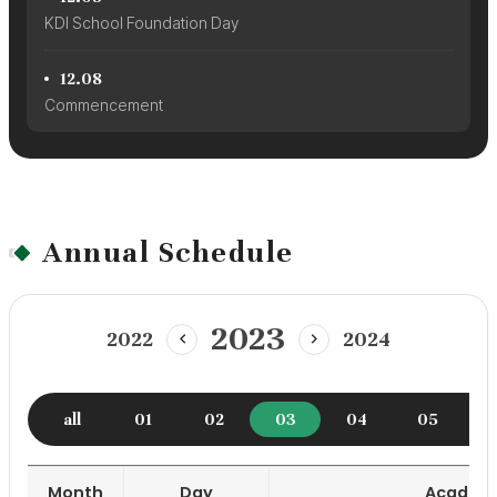
KDI School Foundation Day
12.08
Commencement
Annual Schedule
2023
2022
2024
이
다
전
음
년
년
도
도
all
01
02
03
04
05
Month
Day
Academi