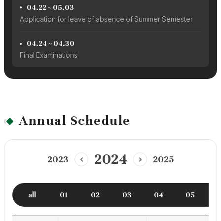
04.22 ~ 05.03
Application for leave of absence of Summer Semester
04.24 ~ 04.30
Final Examinations
Annual Schedule
2024
2023
2025
이
다
전
음
년
년
도
도
all
01
02
03
04
05