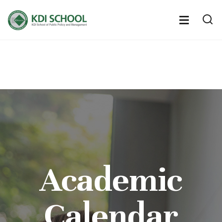
전
체
전
열
체
메
기
메
뉴
뉴
열
기
Academic
Calendar