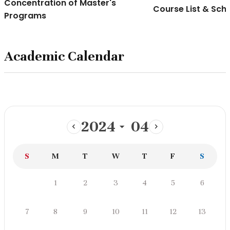
Concentration of Master's
Course List & Sch
Programs
Academic Calendar
2024
04
이
다
전
음
일
월
화
수
목
금
토
S
M
T
W
T
F
S
달
달
학
월
화
수
목
금
토
1
2
3
4
5
6
사
일
일
정
일
월
화
수
목
금
토
7
8
9
10
11
12
13
스
케