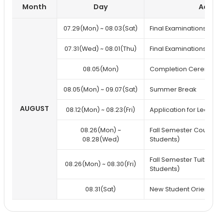
Month
Day
Acad
Annual
07.29(Mon) ~ 08.03(Sat)
Final Examinations (
schedule
07.31(Wed) ~ 08.01(Thu)
Final Examinations (2
08.05(Mon)
Completion Ceremo
08.05(Mon) ~ 09.07(Sat)
Summer Break
AUGUST
08.12(Mon) ~ 08.23(Fri)
Application for Leave
08.26(Mon) ~
Fall Semester Course
08.28(Wed)
Students)
Fall Semester Tuitio
08.26(Mon) ~ 08.30(Fri)
Students)
08.31(Sat)
New Student Orientat