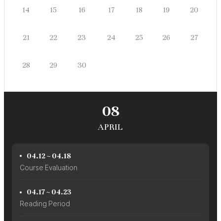
쥴
일
월
화
수
목
금
토
14
15
16
17
18
19
20
일
월
화
수
목
금
토
21
22
23
24
25
26
27
일
월
화
28
29
30
수
목
금
토
08
APRIL
04.12 ~ 04.18
Course Evaluation
04.17 ~ 04.23
Reading Period