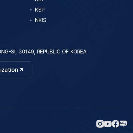
KSP
NKIS
G-SI, 30149, REPUBLIC OF KOREA
ization
네
인
페
유
이
스
이
튜