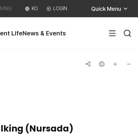
Quick Menu
IVING
KO
LOGIN
ent Life
News & Events
SITEM
공
인
글자
글자
유
쇄
크게
작게
하
기
lking (Nursada)