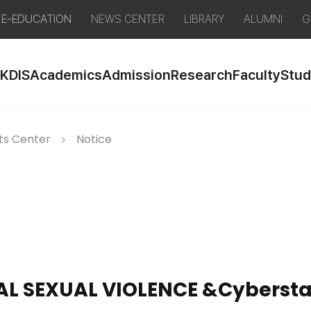
E-EDUCATION
NEWS CENTER
LIBRARY
ALUMNI
G
 KDIS
Academics
Admission
Research
Faculty
Stud
ts Center
Notice
L SEXUAL VIOLENCE &Cybersta