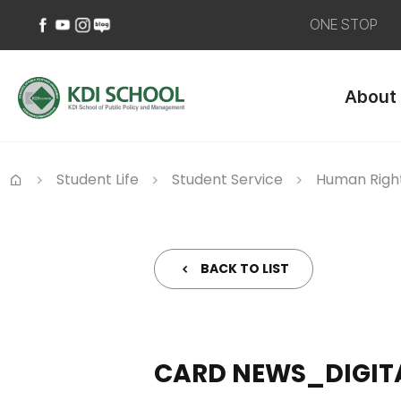
ONE STOP
페
유
인
네
이
튜
스
이
About
스
브
타
버
북
바
그
블
바
로
램
로
로
가
바
그
가
기
로
바
Student Life
Student Service
Human Righ
기
가
로
Home
기
가
기
BACK TO LIST
CARD NEWS_DIGITA