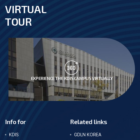
VIRTUAL
footer
TOUR
EXPERIENCE THE KDIS CAMPUS VIRTUALLY
Info for
Related links
KDIS
GDLN KOREA