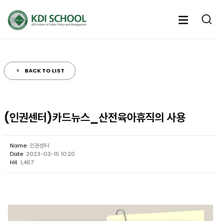
전
체
전
열
체
메
기
메
뉴
뉴
열
BACK TO LIST
기
(인권센터)카드뉴스_산전육아휴직의 사용
Name
인권센터
Date
2023-03-15 10:20
Hit
1,467