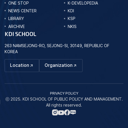
ONE STOP
K-DEVELOPEDIA
NEWS CENTER
KDI
LIBRARY
KSP
ARCHIVE
NKIS
KDI SCHOOL
263 NAMSEJONG-RO, SEJONG-SI, 30149, REPUBLIC OF
KOREA
Location
Organization
PRIVACY POLICY
ⓒ 2025. KDI SCHOOL OF PUBLIC POLICY AND MANAGEMENT.
All rights reserved.
네
인
페
유
이
스
이
튜
버
타
스
브
블