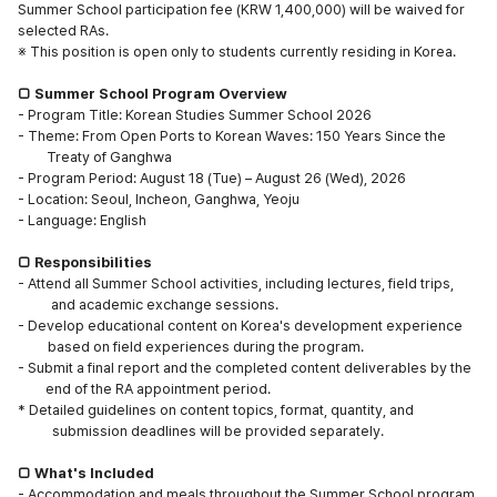
Summer School participation fee (KRW 1,400,000) will be waived for
selected RAs.
※
This position is open only to students currently residing in Korea.
□
Summer School Program Overview
- Program Title: Korean Studies Summer School 2026
- Theme: From Open Ports to Korean Waves: 150 Years Since the
Treaty of Ganghwa
- Program Period: August 18 (Tue)
–
August 26 (Wed), 2026
- Location: Seoul, Incheon, Ganghwa, Yeoju
- Language: English
□
Responsibilities
- Attend all Summer School activities, including lectures, field trips,
and academic exchange sessions.
- Develop educational content on Korea's development experience
based on field experiences during the program.
- Submit a final report and the completed content deliverables by the
end of the RA appointment period.
* Detailed guidelines on content topics, format, quantity, and
submission deadlines will be provided separately.
□
What's Included
- Accommodation and meals throughout the Summer School program