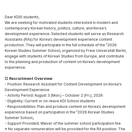
Dear KDIS students,
We are seeking for motivated students interested in modern and
contemporary Korean history, politics, culture, and Korea's
development experience. Selected students will serve as Research
Assistants (RAs) for Korea’s development experience content
production. They will participate in the full schedule of the
「
2026
Korean Studies Summer School
」
organized by Freie Universität Berlin,
engage with students of Korean Studies from Europe, and contribute
to the planning and production of content on Korea’s development
experience.
□
Recruitment Overview
- Position: Research Assistant for Content Development on Korea's
Development Experience
- Activity Period: August 3 (Mon.)
–
October 2 (Fri.), 2026
- Eligibility: Current or on-leave KDI School students
- Responsibilities: Plan and produce content on Korea’s development
ex
perience based on participation in the
「
2026 Korean Studies
Summer School
」
- Support Provided: Waiver of the summer school participation fee
※
No separate remuneration will be provided for the RA position. The