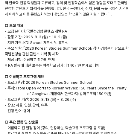
역 한국학 전공 학생들과 교류하고
,
강의 및 현장학습에서 얻은 경험을 토대로 한국발
전경험 콘텐츠 기획
·
제작을 진행합니다
.
한국 근현대사
,
정치
,
문화 등을 국제적 시각에
서 이해하고 이를 콘텐츠화하는데 관심있는 학생들의 많은 지원 바랍니다
.
□
모집 개요
-
모집 분야
:
한국발전경험 콘텐츠 개발
RA
-
활동 기간
: 2026. 8. 3.(
월
) ~ 10. 2.(
금
)
-
지원 자격
: KDI School
재학생 및 휴학생
-
주요 역할
:
「
2026 Korean Studies Summer School
」
참여 경험을 바탕으로 한
국발전경험 관련 콘텐츠 기획 및 제작
-
제공 사항
:
여름학교 참가비 면제
※
RA
활동에 대한 보수는 여름학교 참가비
140
만원 면제로 대체
□
여름학교 프로그램 개요
-
프로그램명
: 2026 Korean Studies Summer School
-
주제
: From Open Ports to Korean Waves: 150 Years Since the Treaty
of Ganghwa (
개항에서 한류까지
:
강화도조약
150
주년
)
-
프로그램 기간
: 2026. 8. 18.(
화
) ~ 8. 26.(
수
)
-
장소
:
서울
,
인천
,
강화
,
여주
-
진행 언어
:
영어
□
주요 활동 및 산출물
-
여름학교 전 일정 참여
(
강의
,
현장학습
,
학술교류 프로그램 등 포함
)
-
프로그램 참여 및 현장학습 결과를 바탕으로 한국발전경험 관련 콘텐츠 제작