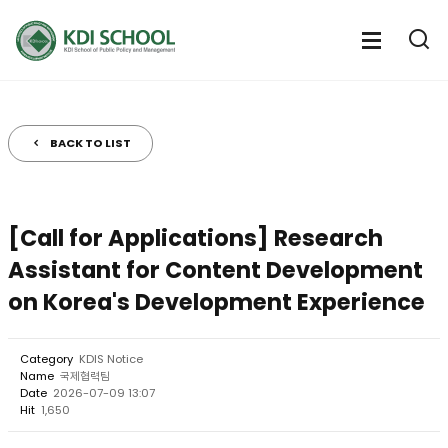
전
체
전
열
체
메
기
메
뉴
뉴
열
BACK TO LIST
기
[Call for Applications] Research
Assistant for Content Development
on Korea's Development Experience
Category
KDIS Notice
Name
국제협력팀
Date
2026-07-09 13:07
Hit
1,650