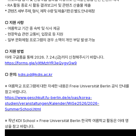
- RA
활동 종료 시 활동 결과보고서 및 콘텐츠 산출물 제출
*
콘텐츠 세부 주제
,
형식
,
제작 수량 및 제출기한은 별도 안내 예정
□
지원 사항
-
여름학교 기간 중 숙박 및 식사 제공
-
현장학습 관련 교통비
,
입장료 등 지원
-
일부 문화체험 프로그램의 경우 소액의 개인 부담 발생 가능
□
지원 방법
아래 구글폼을 통해
2026. 7. 24.(
금
)
까지 신청해주시기 바랍니다
.
https://forms.gle/yXtMzhYR3eQvgyGw9
□
문의
:
kdis.pd@kdis.ac.kr
※
여름학교 프로그램에 대한 자세한 내용은
Freie Universität Berlin
공식 안내를
참고 바랍니다
.
https://www.geschkult.fu-berlin.de/e/oas/korea-
studien/veranstaltungen/Kalender/WiSe2526/2026-
SummerSchool.html
※ 작년
KDI School × Freie Universität Berlin 한국학 여름학교 활동은 아래 영
상을 참고 바랍니다.