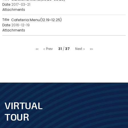
2017-03-21
Cafeteria Menu(12.19~12.25)
2016-12-19
처
마
31
37
Prev
Next
음
지
막
VIRTUAL
footer
TOUR