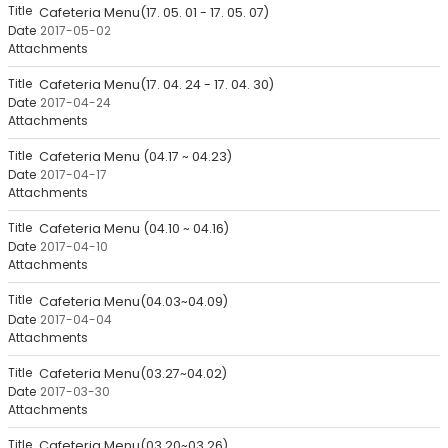
록
Cafeteria Menu(17. 05. 01 - 17. 05. 07)
-
2017-05-02
번
호,
Cafeteria Menu(17. 04. 24 - 17. 04. 30)
제
2017-04-24
목,
작
성
Cafeteria Menu (04.17 ~ 04.23)
자,
2017-04-17
등
록
일,
Cafeteria Menu (04.10 ~ 04.16)
첨
2017-04-10
부
파
일,
Cafeteria Menu(04.03~04.09)
조
2017-04-04
회
수
Cafeteria Menu(03.27~04.02)
2017-03-30
Cafeteria Menu(03.20~03.26)