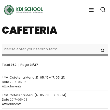
전
체
전
열
체
메
기
메
뉴
CAFETERIA
뉴
열
기
NOTICE
SE
&
CALENDAR
>
Notice
Total
362
Page
31
/
37
>
Cafeteria
NOTICE
Cafeteria Menu(17. 05. 15 - 17. 05. 21)
Search
&
2017-05-15
CALENDAR
>
Notice
Cafeteria Menu(17. 05. 08 - 17. 05. 14)
>
2017-05-08
Cafeteria
목