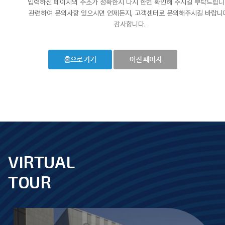
입력하신 페이지의 주소가 정확한지 다시 한번 확인해 주시길 부탁드립니
관련하여 문의사항 있으시면 언제든지, 고객센터로 문의해주시길 바랍니
감사합니다.
VIRTUAL
footer
TOUR