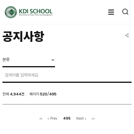
전체메뉴
전체메
통
열기
열
공지사항
공유
NOTICE
&
CALENDAR
>
Notice
검색
전체
4,944건
페이지
520
/
495
NOTICE
&
처음
마지막
CALENDAR
495
Prev
Next
>
Notice