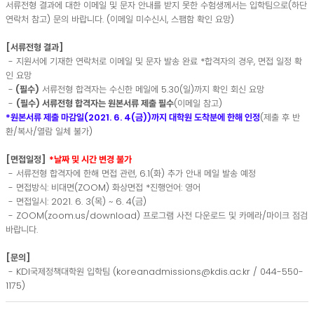
서류전형 결과에 대한 이메일 및 문자 안내를 받지 못한 수험생께서는 입학팀으로(하단
연락처 참고) 문의 바랍니다. (이메일 미수신시, 스팸함 확인 요망)
[서류전형 결과]
- 지원서에 기재한 연락처로 이메일 및 문자 발송 완료 *합격자의 경우, 면접 일정 확
인 요망
-
(필수)
서류전형 합격자는 수신한 메일에 5.30(일)까지 확인 회신 요망
-
(필수) 서류전형 합격자는 원본서류 제출 필수
(이메일 참고)
*원본서류 제출 마감일(2021. 6. 4(금))까지 대학원 도착분에 한해 인정
(제출 후 반
환/복사/열람 일체 불가)
[면접일정]
*날짜 및 시간 변경 불가
- 서류전형 합격자에 한해 면접 관련, 6.1(화) 추가 안내 메일 발송 예정
- 면접방식: 비대면(ZOOM) 화상면접 *진행언어: 영어
- 면접일시: 2021. 6. 3(목) ~ 6. 4(금)
- ZOOM(zoom.us/download) 프로그램 사전 다운로드 및 카메라/마이크 점검
바랍니다.
[문의]
- KDI국제정책대학원 입학팀 (koreanadmissions@kdis.ac.kr / 044-550-
1175)