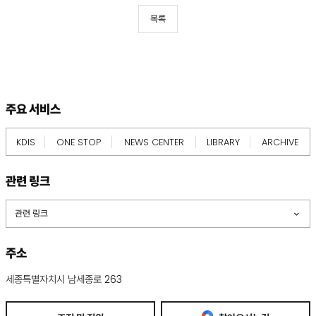
목록
footer
information
주요 서비스
KDIS
ONE STOP
NEWS CENTER
LIBRARY
ARCHIVE
관련 링크
관련 링크
주소
세종특별자치시 남세종로 263