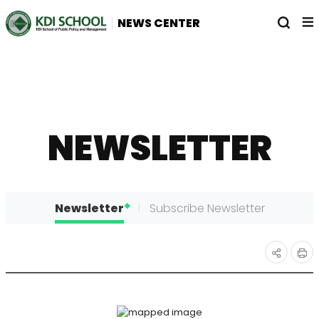
전
열
NEWS CENTER
체
기
메
뉴
NEWSLETTER
Newsletter
Subscribe Newsletter
인
공유
쇄
하기