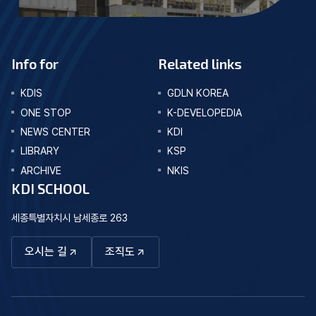
Info for
Related links
KDIS
GDLN KOREA
ONE STOP
K-DEVELOPEDIA
NEWS CENTER
KDI
LIBRARY
KSP
ARCHIVE
NKIS
KDI SCHOOL
세종특별자치시 남세종로 263
오시는 길
조직도