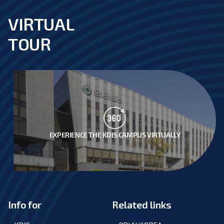
VIRTUAL
footer
TOUR
EXPERIENCE THE KDIS CAMPUS VIRTUALLY
Info for
Related links