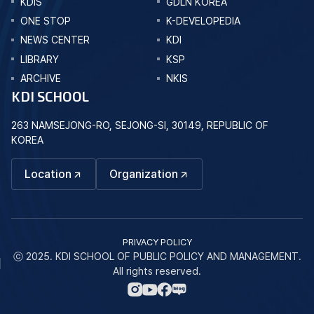
KDIS
GDLN KOREA
ONE STOP
K-DEVELOPEDIA
NEWS CENTER
KDI
LIBRARY
KSP
ARCHIVE
NKIS
KDI SCHOOL
263 NAMSEJONG-RO, SEJONG-SI, 30149, REPUBLIC OF
KOREA
Location
Organization
PRIVACY POLICY
ⓒ 2025. KDI SCHOOL OF PUBLIC POLICY AND MANAGEMENT.
All rights reserved.
네
인
페
유
이
스
이
튜
버