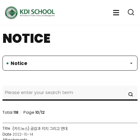
전
체
전
열
체
메
기
메
뉴
NOTICE
뉴
열
기
Notice
student
SE
service
>
Human
Rights
Total
118
Page
10
/
12
Center
>
student
(카드뉴스) 공감과 지지 그리고 연대
notice
service
2022-10-14
Search
>