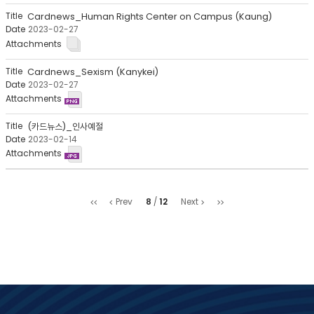
회
수
Cardnews_Human Rights Center on Campus (Kaung)
2023-02-27
Cardnews_Sexism (Kanykei)
2023-02-27
(카드뉴스)_인사예절
2023-02-14
처
마
8
12
Prev
Next
음
지
막