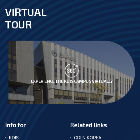
VIRTUAL
footer
TOUR
EXPERIENCE THE KDIS CAMPUS VIRTUALLY
Info for
Related links
KDIS
GDLN KOREA