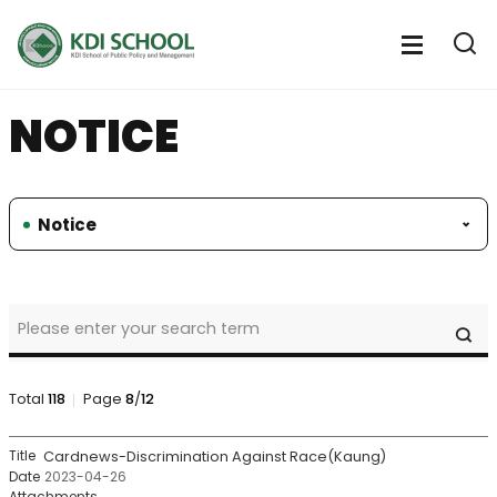
전
체
전
열
체
메
기
메
뉴
NOTICE
뉴
열
기
Notice
student
SE
service
>
Human
Rights
Total
118
Page
8
/
12
Center
>
student
Cardnews-Discrimination Against Race(Kaung)
notice
service
2023-04-26
Search
>