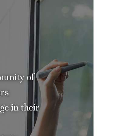
munity of
ers
ge in their