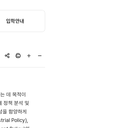
입학안내
공유하기
인쇄
글자
글자
크게
작게
는 데 목적이
과정에 정책 분석 및
성을 함양하게
al Policy),