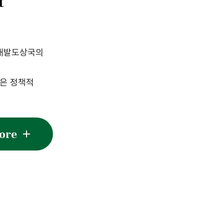
t
 개발도상국의
같은 정책적
w More