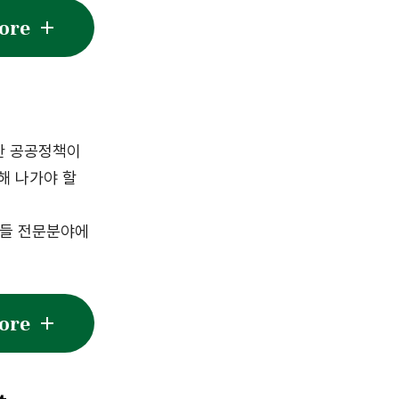
w More
한 공공정책이
해 나가야 할
이들 전문분야에
w More