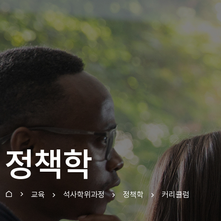
정책학
교육
석사학위과정
정책학
커리큘럼
홈