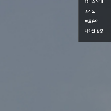
하위
캠퍼스 안내
열기
조직도
브로슈어
하위
대학원 상징
열기