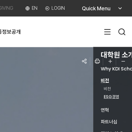
퀵메뉴
Quick Menu
GIVING
EN
LOGIN
열기
통
정보공개
SITEM
대학원 소
Why KDI Sch
공유하기
인쇄
글자
글자
하위메뉴
비전
크게
작게
닫기
비전
ESG경영
연혁
하위메
파트너십
열기