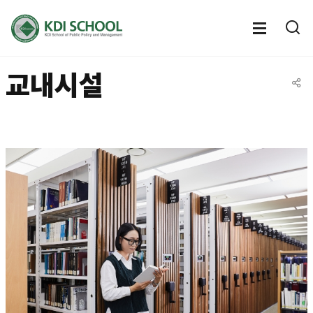
전체메뉴
전체메
통
열기
열
교내시설
공유