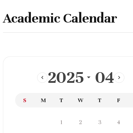
Academic Calendar
2025
04
이
다
전
음
달
달
일
월
화
수
목
금
S
M
T
W
T
F
학
사
화
수
목
금
1
2
3
4
일
일
월