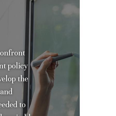
confront
nt policy
velop the
 and
needed to