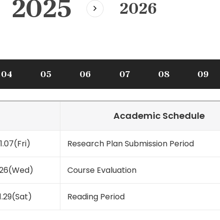
2025
2026
다
음
년
도
04
05
06
07
08
09
Academic Schedule
1.07(Fri)
Research Plan Submission Period
1.26(Wed)
Course Evaluation
1.29(Sat)
Reading Period