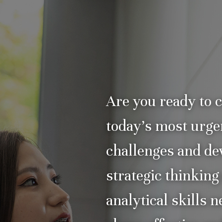
Are you ready to 
today’s most urge
challenges and de
strategic thinking
analytical skills 