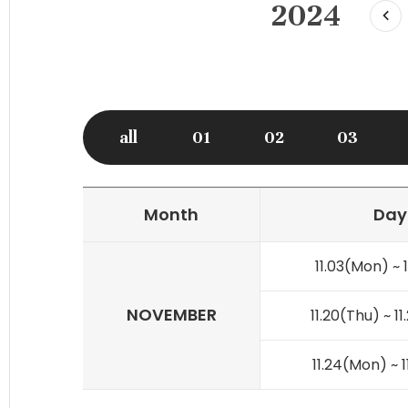
2024
이
전
년
도
all
01
02
03
Month
Day
Annual
11.03(Mon) ~ 1
schedule
NOVEMBER
11.20(Thu) ~ 1
11.24(Mon) ~ 1