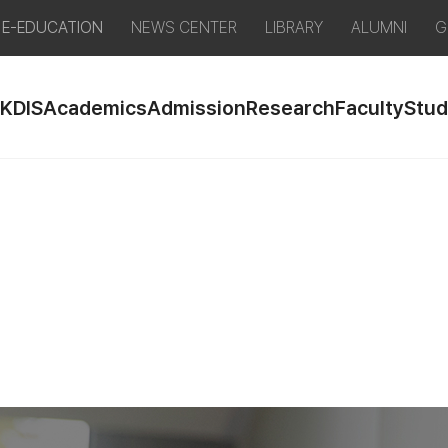
E-EDUCATION
NEWS CENTER
LIBRARY
ALUMNI
G
 KDIS
Academics
Admission
Research
Faculty
Stud