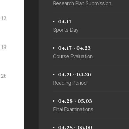
Research Plan Submission
토
12
04.11
Sports Day
토
19
04.17 ~ 04.23
Course Evaluation
04.21 ~ 04.26
토
26
Reading Period
04.28 ~ 05.03
토
Final Examinations
04.28 ~ 05.09