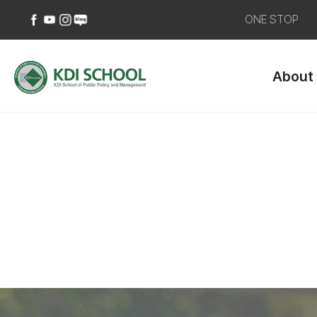
ONE STOP
페
유
인
네
이
튜
스
이
About
스
브
타
버
북
바
그
블
바
로
램
로
로
가
바
그
가
기
로
바
기
가
로
기
가
기