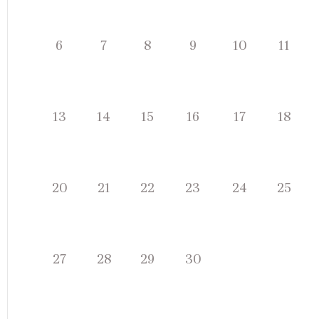
정
스
케
일
월
화
수
목
금
6
7
8
9
10
11
쥴
일
월
화
수
목
금
13
14
15
16
17
18
일
월
화
수
목
금
20
21
22
23
24
25
일
월
화
수
27
28
29
30
목
금