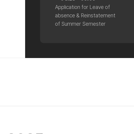
Application for Leave of
absence & Reinstatement
of Summer Semester