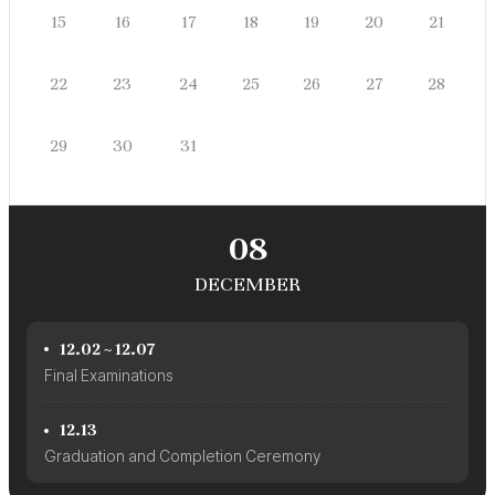
쥴
일
월
화
수
목
금
토
15
16
17
18
19
20
21
일
월
화
수
목
금
토
22
23
24
25
26
27
28
일
월
화
29
30
31
수
목
금
토
08
DECEMBER
12.02 ~ 12.07
Final Examinations
12.13
Graduation and Completion Ceremony