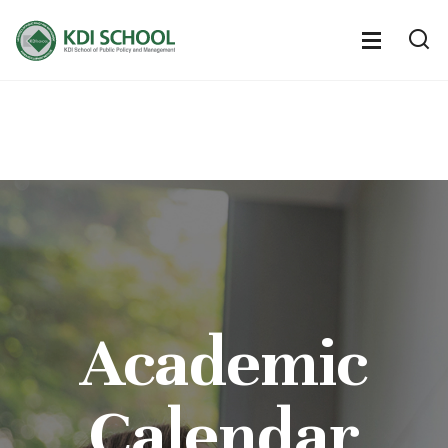
전
체
전
열
체
메
기
메
뉴
뉴
열
기
Academic
Calendar