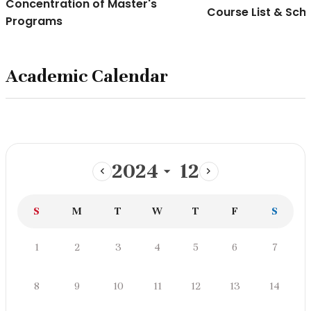
Concentration of Master's
Course List & Sch
Programs
Academic Calendar
2024
12
이
다
전
음
일
월
화
수
목
금
토
S
M
T
W
T
F
S
달
달
학
일
월
화
수
목
금
토
1
2
3
4
5
6
7
사
일
정
일
월
화
수
목
금
토
8
9
10
11
12
13
14
스
케