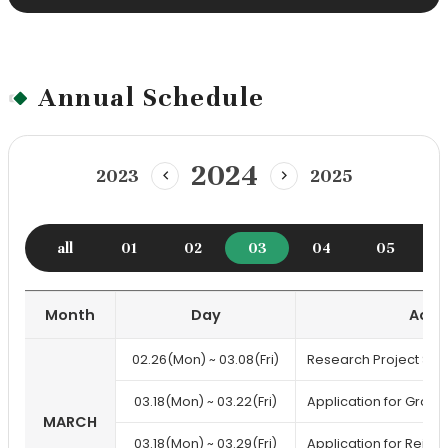
Annual Schedule
2024
2023
2025
이
다
전
음
년
년
도
도
all
01
02
03
04
05
Month
Day
Acad
Annual
02.26(Mon) ~ 03.08(Fri)
Research Project Sub
schedule
03.18(Mon) ~ 03.22(Fri)
Application for Gradu
MARCH
03.18(Mon) ~ 03.29(Fri)
Application for Rein